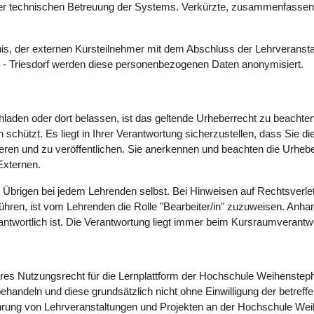
der technischen Betreuung der Systems. Verkürzte, zusammenfassende
s, der externen Kursteilnehmer mit dem Abschluss der Lehrveranstal
- Triesdorf werden diese personenbezogenen Daten anonymisiert.
chladen oder dort belassen, ist das geltende Urheberrecht zu beachte
ützt. Es liegt in Ihrer Verantwortung sicherzustellen, dass Sie die e
duzieren und zu veröffentlichen. Sie anerkennen und beachten die Ur
Externen.
 Übrigen bei jedem Lehrenden selbst. Bei Hinweisen auf Rechtsverlet
hren, ist vom Lehrenden die Rolle "Bearbeiter/in" zuzuweisen. Anhan
rantwortlich ist. Die Verantwortung liegt immer beim Kursraumverantwo
bares Nutzungsrecht für die Lernplattform der Hochschule Weihenstepha
handeln und diese grundsätzlich nicht ohne Einwilligung der betreff
ührung von Lehrveranstaltungen und Projekten an der Hochschule Wei