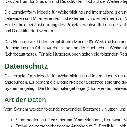
Das Zentrum für Studium und Didaktik der Hochschule Weihensteph
Die Lernplattform Moodle für Weiterbildung und Internationalisie
Lehrenden und Mitarbeitenden und externen Kursteilnehmern zur Ve
Hochschule bei Zustimmung des Projektverantwortlichen oder auf 
und Didaktik erteilt werden.
Das Nutzungsrecht der Lernplattform Moodle für Weiterbildung und
Beendigung des Arbeitsverhältnisses an der Hochschule Weihenste
(Lehrbeauftragte). Für alle Nutzergruppen gelten die folgenden Re
Datenschutz
Die Lernplattform Moodle für Weiterbildung und Internationalisie
angebunden. Es besteht die Möglichkeit der Selbstregistrierung di
System angelegt. Die Hochschulangehörige (Studierende, Lehrend
Art der Daten
Vom System werden folgende notwendige Bestands-, Nutzer- und V
Stammdaten zur Registrierung (Anmeldename, Kennwort, V
Freiwillige personenbezogene Angaben (z.B. Profilbild, Hobbi