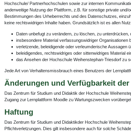
Hochschule/ Partnerhochschulen sowie zur internen Kommunikati
anderweitige Nutzung der Plattform, z.B. für sonstige private und/
Bestimmungen des Urheberrechts und des Datenschutzes, einzuhalt
keine rechtswidrigen Inhalte haben. Grundsätzlich ist es allen Nutz
Daten unbefugt zu verändern, zu löschen, zu unterdrücke
insbesondere Material verfassungswidriger Organisationen 
verletzende, beleidigende oder verleumderische Aussagen üb
beleidigendes, rechtswidriges oder sittenwidriges Material e
das Ansehen der Hochschule Weihenstephan-Triesdorf zu s
Jede Art von Verhaltensmissbrauch eines Benutzers der Lernplat
Änderungen und Verfügbarkeit der 
Das Zentrum für Studium und Didaktik der Hochschule Weihenstepha
Zugang zur Lernplattform Moodle zu Wartungszwecken vorübergehen
Haftung
Das Zentrum für Studium und Didaktikder Hochschule Weihenstephan-
Pflichtverletzungen. Dies gilt insbesondere auch für solche Schä