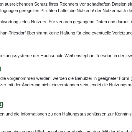
en ausreichenden Schutz ihres Rechners vor schadhaften Dateien sind
ngungen geregelten Pflichten haftet die Nutzerin/ der Nutzer nach de
ntwortung jedes Nutzers. Für verloren gegangene Daten und daraus r
n-Triesdorf übernimmt keine Haftung für eine eventuelle Verletzung
arbeitungssysteme der Hochschule Weihenstephan-Triesdorf in der jew
g
dle vorgenommen werden, werden die Benutzer in geeigneter Form (z
tzer mit der Änderung nicht einverstanden sein, endet die Nutzungsmö
g
en und die Informationen zu den Haftungsausschlüssen zur Kenntn
ersonenbezogene Pflichtangaben verarbeitet werden. Mit der Verarbeit