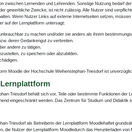
on zwischen Lernenden und Lehrenden. Sonstige Nutzung bedarf der
oder gewerbliche Zwecke, ist nicht zulässig. Alle Nutzer sind verpfli
en. Wenn Nutzer Links auf externe Internetseiten setzen, müssen s
er auf der Lernplattform untersagt:
n, unbrauchbar zu machen und/oder sie anders als ihrem bestimmu
bzw. deren Gedankengut zu verbreiten.
er andere zu tätigen.
inzustellen, zu speichern oder abzubilden.
chädigen.
tform Moodle der Hochschule Weihenstephan-Triesdorf ist unverzügli
Lernplattform
n-Triesdorf behält sich vor, Teile oder bestimmte Funktionen der Le
d eingeschränkt werden. Das Zentrum für Studium und Didaktik ist b
Triesdorf als Betreiberin der Lernplattform Moodlehaftet grundsätzl
den, die Nutzer der Lernplattform Moodledurch das Herunterladen von 