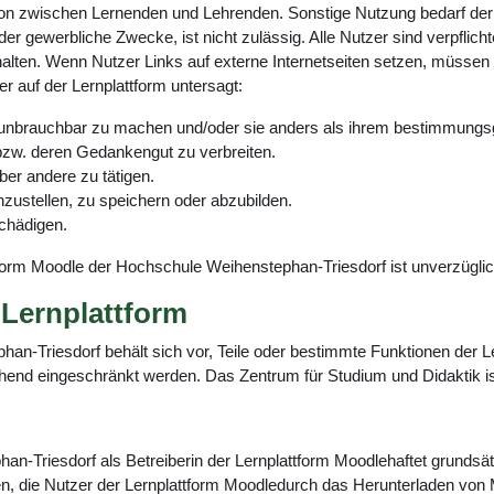
on zwischen Lernenden und Lehrenden. Sonstige Nutzung bedarf der
oder gewerbliche Zwecke, ist nicht zulässig. Alle Nutzer sind verpfli
en. Wenn Nutzer Links auf externe Internetseiten setzen, müssen s
er auf der Lernplattform untersagt:
n, unbrauchbar zu machen und/oder sie anders als ihrem bestimmu
bzw. deren Gedankengut zu verbreiten.
er andere zu tätigen.
inzustellen, zu speichern oder abzubilden.
chädigen.
tform Moodle der Hochschule Weihenstephan-Triesdorf ist unverzügli
Lernplattform
n-Triesdorf behält sich vor, Teile oder bestimmte Funktionen der Le
d eingeschränkt werden. Das Zentrum für Studium und Didaktik ist b
Triesdorf als Betreiberin der Lernplattform Moodlehaftet grundsätzl
den, die Nutzer der Lernplattform Moodledurch das Herunterladen von 