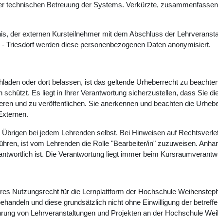
der technischen Betreuung der Systems. Verkürzte, zusammenfassende
s, der externen Kursteilnehmer mit dem Abschluss der Lehrveranstal
- Triesdorf werden diese personenbezogenen Daten anonymisiert.
chladen oder dort belassen, ist das geltende Urheberrecht zu beachte
ützt. Es liegt in Ihrer Verantwortung sicherzustellen, dass Sie die e
duzieren und zu veröffentlichen. Sie anerkennen und beachten die Ur
Externen.
 Übrigen bei jedem Lehrenden selbst. Bei Hinweisen auf Rechtsverlet
hren, ist vom Lehrenden die Rolle "Bearbeiter/in" zuzuweisen. Anhan
rantwortlich ist. Die Verantwortung liegt immer beim Kursraumverantwo
bares Nutzungsrecht für die Lernplattform der Hochschule Weihenstepha
handeln und diese grundsätzlich nicht ohne Einwilligung der betreff
ührung von Lehrveranstaltungen und Projekten an der Hochschule Wei