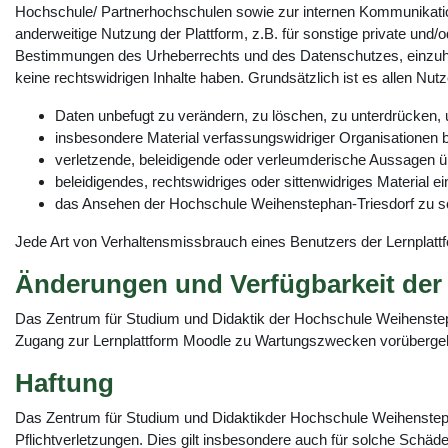
Hochschule/ Partnerhochschulen sowie zur internen Kommunikati
anderweitige Nutzung der Plattform, z.B. für sonstige private und/
Bestimmungen des Urheberrechts und des Datenschutzes, einzuhalt
keine rechtswidrigen Inhalte haben. Grundsätzlich ist es allen Nutz
Daten unbefugt zu verändern, zu löschen, zu unterdrücke
insbesondere Material verfassungswidriger Organisationen 
verletzende, beleidigende oder verleumderische Aussagen üb
beleidigendes, rechtswidriges oder sittenwidriges Material e
das Ansehen der Hochschule Weihenstephan-Triesdorf zu s
Jede Art von Verhaltensmissbrauch eines Benutzers der Lernplat
Änderungen und Verfügbarkeit der 
Das Zentrum für Studium und Didaktik der Hochschule Weihenstepha
Zugang zur Lernplattform Moodle zu Wartungszwecken vorübergehen
Haftung
Das Zentrum für Studium und Didaktikder Hochschule Weihenstephan-
Pflichtverletzungen. Dies gilt insbesondere auch für solche Schä