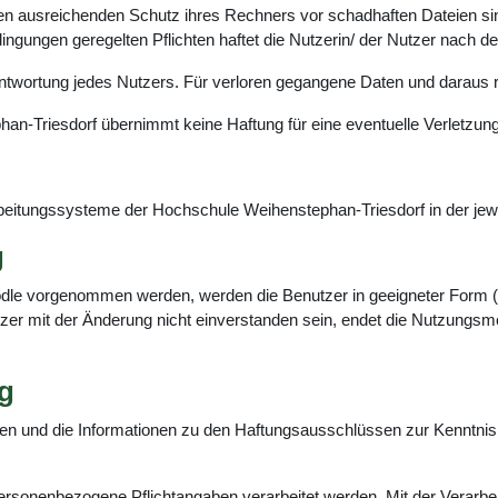
en ausreichenden Schutz ihres Rechners vor schadhaften Dateien sind
ngungen geregelten Pflichten haftet die Nutzerin/ der Nutzer nach de
ntwortung jedes Nutzers. Für verloren gegangene Daten und daraus r
n-Triesdorf übernimmt keine Haftung für eine eventuelle Verletzung
arbeitungssysteme der Hochschule Weihenstephan-Triesdorf in der jew
g
dle vorgenommen werden, werden die Benutzer in geeigneter Form (z
tzer mit der Änderung nicht einverstanden sein, endet die Nutzungsmö
g
en und die Informationen zu den Haftungsausschlüssen zur Kenntn
ersonenbezogene Pflichtangaben verarbeitet werden. Mit der Verarbeit