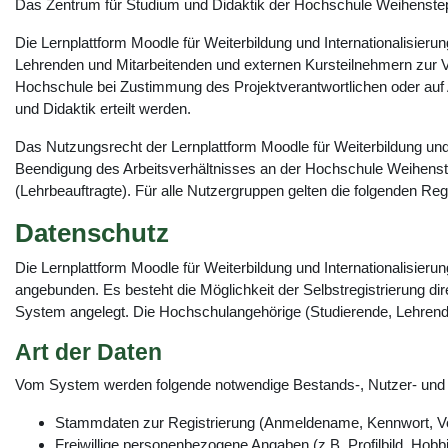
Das Zentrum für Studium und Didaktik der Hochschule Weihensteph
Die Lernplattform Moodle für Weiterbildung und Internationalisie
Lehrenden und Mitarbeitenden und externen Kursteilnehmern zur Ve
Hochschule bei Zustimmung des Projektverantwortlichen oder auf 
und Didaktik erteilt werden.
Das Nutzungsrecht der Lernplattform Moodle für Weiterbildung und
Beendigung des Arbeitsverhältnisses an der Hochschule Weihenste
(Lehrbeauftragte). Für alle Nutzergruppen gelten die folgenden Re
Datenschutz
Die Lernplattform Moodle für Weiterbildung und Internationalisie
angebunden. Es besteht die Möglichkeit der Selbstregistrierung di
System angelegt. Die Hochschulangehörige (Studierende, Lehrend
Art der Daten
Vom System werden folgende notwendige Bestands-, Nutzer- und V
Stammdaten zur Registrierung (Anmeldename, Kennwort, V
Freiwillige personenbezogene Angaben (z.B. Profilbild, Hobbi