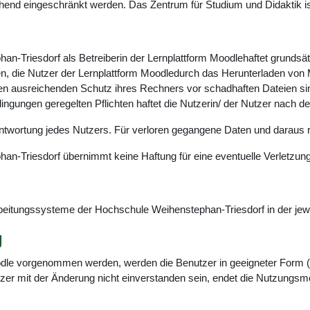
d eingeschränkt werden. Das Zentrum für Studium und Didaktik ist b
Triesdorf als Betreiberin der Lernplattform Moodlehaftet grundsätzl
den, die Nutzer der Lernplattform Moodledurch das Herunterladen von 
en ausreichenden Schutz ihres Rechners vor schadhaften Dateien sind
ngungen geregelten Pflichten haftet die Nutzerin/ der Nutzer nach de
ntwortung jedes Nutzers. Für verloren gegangene Daten und daraus r
n-Triesdorf übernimmt keine Haftung für eine eventuelle Verletzung
arbeitungssysteme der Hochschule Weihenstephan-Triesdorf in der jew
g
dle vorgenommen werden, werden die Benutzer in geeigneter Form (z
tzer mit der Änderung nicht einverstanden sein, endet die Nutzungsmö