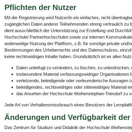
Pflichten der Nutzer
Mit der Registrierung wird Nutzer/in ein einfaches, nicht übertrag
zugänglichen Daten anderer Teilnehmenden streng vertraulich zu be
dient ausschließlich der Unterstützung zur Erstellung und Durchf
Hochschule/ Partnerhochschulen sowie zur internen Kommunikati
anderweitige Nutzung der Plattform, z.B. für sonstige private und/
Bestimmungen des Urheberrechts und des Datenschutzes, einzuhalt
keine rechtswidrigen Inhalte haben. Grundsätzlich ist es allen Nutz
Daten unbefugt zu verändern, zu löschen, zu unterdrücke
insbesondere Material verfassungswidriger Organisationen 
verletzende, beleidigende oder verleumderische Aussagen üb
beleidigendes, rechtswidriges oder sittenwidriges Material e
das Ansehen der Hochschule Weihenstephan-Triesdorf zu s
Jede Art von Verhaltensmissbrauch eines Benutzers der Lernplat
Änderungen und Verfügbarkeit der 
Das Zentrum für Studium und Didaktik der Hochschule Weihenstepha