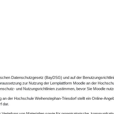
rischen Datenschutzgesetz (BayDSG) und auf der Benutzungsrichtlin
Voraussetzung zur Nutzung der Lernplattform Moodle an der Hochschul
enschutz- und Nutzungsrichtlinien zustimmen, bevor Sie Moodle nut
ng an der Hochschule Weihenstephan-Triesdorf stellt ein Online-Angeb
f dar.
 Verteilung von Materialien sowie für organisatorische, kommunikat