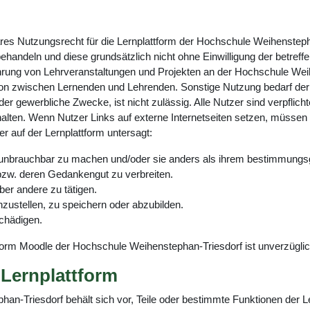
bares Nutzungsrecht für die Lernplattform der Hochschule Weihenstepha
handeln und diese grundsätzlich nicht ohne Einwilligung der betreff
ührung von Lehrveranstaltungen und Projekten an der Hochschule Wei
on zwischen Lernenden und Lehrenden. Sonstige Nutzung bedarf der
oder gewerbliche Zwecke, ist nicht zulässig. Alle Nutzer sind verpfli
en. Wenn Nutzer Links auf externe Internetseiten setzen, müssen s
er auf der Lernplattform untersagt:
n, unbrauchbar zu machen und/oder sie anders als ihrem bestimmu
bzw. deren Gedankengut zu verbreiten.
er andere zu tätigen.
inzustellen, zu speichern oder abzubilden.
chädigen.
tform Moodle der Hochschule Weihenstephan-Triesdorf ist unverzügli
Lernplattform
n-Triesdorf behält sich vor, Teile oder bestimmte Funktionen der Le