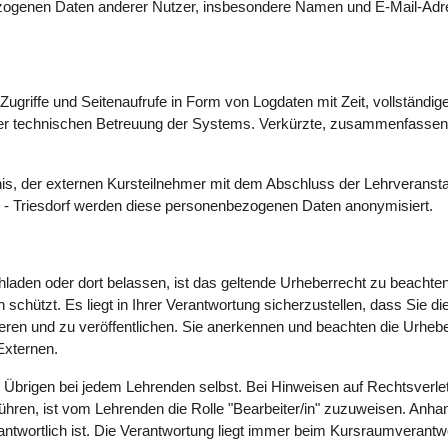
bezogenen Daten anderer Nutzer, insbesondere Namen und E-Mail-Adres
Zugriffe und Seitenaufrufe in Form von Logdaten mit Zeit, vollständi
der technischen Betreuung der Systems. Verkürzte, zusammenfassende
s, der externen Kursteilnehmer mit dem Abschluss der Lehrveranstal
- Triesdorf werden diese personenbezogenen Daten anonymisiert.
chladen oder dort belassen, ist das geltende Urheberrecht zu beachte
ützt. Es liegt in Ihrer Verantwortung sicherzustellen, dass Sie die e
duzieren und zu veröffentlichen. Sie anerkennen und beachten die Ur
Externen.
 Übrigen bei jedem Lehrenden selbst. Bei Hinweisen auf Rechtsverlet
hren, ist vom Lehrenden die Rolle "Bearbeiter/in" zuzuweisen. Anhan
rantwortlich ist. Die Verantwortung liegt immer beim Kursraumverantwo