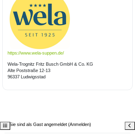
https://www.wela-suppen.de/
Wela-Trognitz Fritz Busch GmbH & Co. KG
Alte Poststraße 12-13
96337 Ludwigsstad
Sie sind als Gast angemeldet (
Anmelden
)
Kursindex öffnen
Bloc