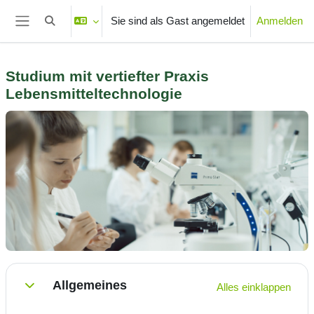
Zum Hauptinhalt
Sie sind als Gast angemeldet
Anmelden
Sucheingabe umschalten
Website-Übersicht
Studium mit vertiefter Praxis
Lebensmitteltechnologie
Abschnittsübersicht
Allgemeines
Alles einklappen
Einklappen