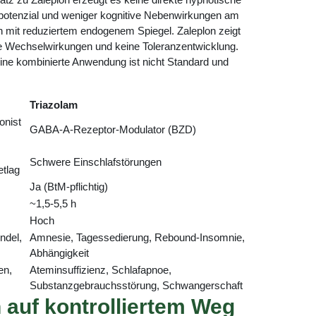
tspotenzial und weniger kognitive Nebenwirkungen am
n mit reduziertem endogenem Spiegel. Zaleplon zeigt
ge Wechselwirkungen und keine Toleranzentwicklung.
ine kombinierte Anwendung ist nicht Standard und
Triazolam
onist
GABA-A-Rezeptor-Modulator (BZD)
Schwere Einschlafstörungen
tlag
Ja (BtM-pflichtig)
~1,5-5,5 h
Hoch
ndel,
Amnesie, Tagessedierung, Rebound-Insomnie,
Abhängigkeit
en,
Ateminsuffizienz, Schlafapnoe,
Substanzgebrauchsstörung, Schwangerschaft
 auf kontrolliertem Weg