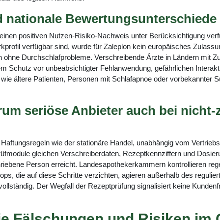
 nationale Bewertungsunterschiede
 einen positiven Nutzen-Risiko-Nachweis unter Berücksichtigung ver
irkprofil verfügbar sind, wurde für Zaleplon kein europäisches Zulassu
en ohne Durchschlafprobleme. Verschreibende Ärzte in Ländern mit Z
m Schutz vor unbeabsichtigter Fehlanwendung, gefährlichen Interakt
ie ältere Patienten, Personen mit Schlafapnoe oder vorbekannter S
arum seriöse Anbieter auch bei nicht
aftungsregeln wie der stationäre Handel, unabhängig vom Vertriebskan
rüfmodule gleichen Verschreiberdaten, Rezeptkennziffern und Dosier
chriebene Person erreicht. Landesapothekerkammern kontrollieren re
s, die auf diese Schritte verzichten, agieren außerhalb des reguli
ollständig. Der Wegfall der Rezeptprüfung signalisiert keine Kunden
Wie Fälschungen und Risiken im