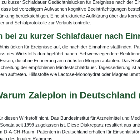
 zu kurzer Schlafdauer Gedächtnislücken für Ereignisse nach der Ei
 dass bei vorzeitigem Aufwachen kognitive Beeinträchtigungen best
kung berücksichtigen. Eine strukturierte Aufklärung über das korrek
r und Schlafprotokolle zur Verlaufskontrolle.
n bei zu kurzer Schlafdauer nach Ei
nislücken für Ereignisse auf, die nach der Einnahme stattfinden. P
nfluss des Wirkstoffs durchgeführt haben. Schwerwiegendere Reaktio
Essen, die ohne Erinnerung am nächsten Morgen ablaufen. Das Risiko 
chreitung der empfohlenen Mindestschlafdauer. Tagessedierung ist au
rn auftreten. Hilfsstoffe wie Lactose-Monohydrat oder Magnesiumstea
Warum Zaleplon in Deutschland
r diesen Wirkstoff nicht. Das Bundesinstitut für Arzneimittel und Med
nata seit 1999 zugelassen ist. Diese Diskrepanz resultiert aus unt
el im D-A-CH-Raum. Patienten in Deutschland erhalten für Einschlafst
rhalb des legalen Rahmens.