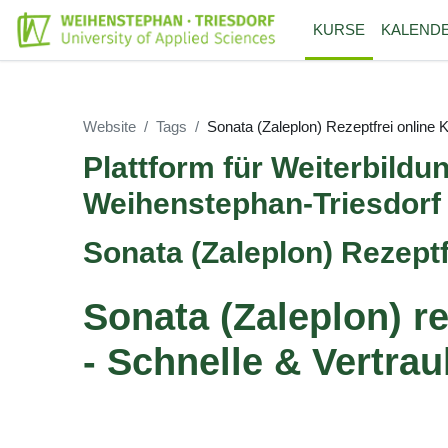
Zum Hauptinhalt
KURSE
KALEND
Website
Tags
Sonata (Zaleplon) Rezeptfrei online 
Plattform für Weiterbildu
Weihenstephan-Triesdorf
Sonata (Zaleplon) Rezeptf
Sonata (Zaleplon) re
- Schnelle & Vertrau