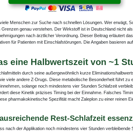
 viele Menschen zur Suche nach schnellen Lösungen. Wer erwägt, Sonat
renzen genau verstehen. Der Wirkstoff ist in Deutschland nicht als 
hmigungen nach ärztlicher Verordnung. Dieser Beitrag erläutert das 
tiven für Patienten mit Einschlafstörungen. Die Angaben basieren au
as eine Halbwertszeit von ~1 St
hlafmitteln durch seine außergewöhnlich kurze Eliminationshalbwert
wie viele andere Z-Drugs. Diese metabolische Besonderheit führt zu 
nnehmen, solange noch mindestens vier Stunden Schlafzeit verbleiben
ordert diese Kinetik präzises Timing bei der Einnahme. Falsches Tim
ese pharmakokinetische Spezifität macht Zaleplon zu einer reinen Ein
usreichende Rest-Schlafzeit essenzie
s nach der Applikation noch mindestens vier Stunden verbleibende Sc