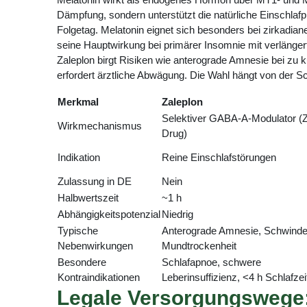
Dämpfung, sondern unterstützt die natürliche Einschlaf
Folgetag. Melatonin eignet sich besonders bei zirkadia
seine Hauptwirkung bei primärer Insomnie mit verlänge
Zaleplon birgt Risiken wie anterograde Amnesie bei zu
erfordert ärztliche Abwägung. Die Wahl hängt von der Sc
Merkmal
Zaleplon
Selektiver GABA-A-Modulator (
Wirkmechanismus
Drug)
Indikation
Reine Einschlafstörungen
Zulassung in DE
Nein
Halbwertszeit
~1 h
Abhängigkeitspotenzial
Niedrig
Typische
Anterograde Amnesie, Schwinde
Nebenwirkungen
Mundtrockenheit
Besondere
Schlafapnoe, schwere
Kontraindikationen
Leberinsuffizienz, <4 h Schlafzei
Legale Versorgungswege: 