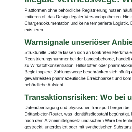
Plattformen ohne behördliche Registrierung nutzen häufi
imitieren oft das Design legaler Versandapotheken. Hinte
Chargendokumentation und keine temperierte Logistik. D
existieren.
Warnsignale unseriöser Anbi
Strukturelle Defizite lassen sich an konkreten Merkmal
Registrierungsnummer bei der Landesbehörde, handelt es
zu Wirkstoffkonzentration, Hilfsstoffen oder pharmakok
Begleitpapiere. Zahlungswege beschränken sich häufig a
gewährleisten pharmazeutische Erreichbarkeit und komm
behördliche Aufsicht.
Transaktionsrisiken: Wo bei u
Datenübertragung und physischer Transport bergen bei ni
Drittanbieter-Router, was Identitätsdiebstahl begünstigt.
nach dem Arzneimittelgesetz und sichern Ware bei fehle
gestreckt, unterdosiert oder mit synthetischen Substanz