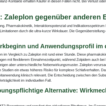
-Kontakte erhalten Käufer in diesen Fällen nicht. Bei Verlust oder 
 Zaleplon gegenüber anderen E
ng. Pharmakokinetik, Interaktionspotenzial und Indikationsspektrum 
e Limitationen durch die ultra-kurze Wirkdauer. Die Gegenüberstellung 
rkbeginn und Anwendungsprofil im d
en im Vergleich zu Zaleplon mit rund einer Stunde. Diese pharmakoki
rungen mit flexiblerem Einnahmezeitpunkt, während Zolpidem auch bei 
gen aber unterschiedliche Nebenwirkungsmuster. Zaleplon verursach
n Studien ein etwas höheres Risiko für komplexe Schlafverhalten. Das 
gzeitanwendung klinisch relevant. Die Entscheidung zwischen den Sub
räglichkeit im individuellen Fall.
ibungspflichtige Alternative: Wirkm
T2-Rezeptoren und reguliert den zirkadianen Rhythmus. Im Gegensat