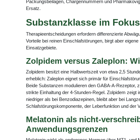
Packungsbeilagen, Chargennummern und Pharmakovigilanz
Ersatz.
Substanzklasse im Fokus:
Therapieentscheidungen erfordern differenzierte Abwägu
Vorteile bei reinen Einschlafstörungen, birgt aber eigen
Einsatzgebiete.
Zolpidem versus Zaleplon: Wi
Zolpidem besitzt eine Halbwertszeit von etwa 2,5 Stund
erheblich: Zaleplon eignet sich primär für Einschlafstö
Beide Substanzen modulieren den GABA-A-Rezeptor, zei
strikte Einhaltung der 4-Stunden-Regel. Zolpidem zeigt i
niedriger als bei Benzodiazepinen, bleibt aber bei Lan
Schlafstörungskomponente, der Leberfunktion und der Vert
Melatonin als nicht-verschre
Anwendungsgrenzen
Melatonin wirkt als endogenes Hormon über MT1- und M