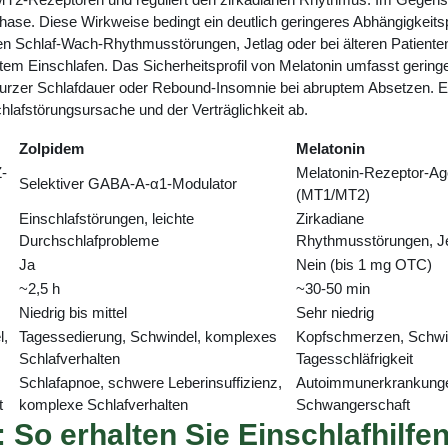
phase. Diese Wirkweise bedingt ein deutlich geringeres Abhängigkei
nen Schlaf-Wach-Rhythmusstörungen, Jetlag oder bei älteren Patiente
rtem Einschlafen. Das Sicherheitsprofil von Melatonin umfasst gerin
 kurzer Schlafdauer oder Rebound-Insomnie bei abruptem Absetzen. E
hlafstörungsursache und der Verträglichkeit ab.
Zolpidem
Melatonin
Z-
Melatonin-Rezeptor-Ag
Selektiver GABA-A-α1-Modulator
(MT1/MT2)
Einschlafstörungen, leichte
Zirkadiane
Durchschlafprobleme
Rhythmusstörungen, Je
Ja
Nein (bis 1 mg OTC)
~2,5 h
~30-50 min
Niedrig bis mittel
Sehr niedrig
l,
Tagessedierung, Schwindel, komplexes
Kopfschmerzen, Schwi
Schlafverhalten
Tagesschläfrigkeit
Schlafapnoe, schwere Leberinsuffizienz,
Autoimmunerkrankung
t
komplexe Schlafverhalten
Schwangerschaft
So erhalten Sie Einschlafhilfen