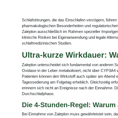
Schlafstörungen, die das Einschlafen verzögern, führen
pharmakologischen Besonderheiten und regulatorischen G
Zaleplon ausschließlich im Rahmen spezieller Importgene
klinische Risiken bei Eigenanwendung und legale Alterna
schlafmedizinischen Studien.
Ultra-kurze Wirkdauer: W
Zaleplon unterscheidet sich fundamental von anderen Sc
Oxidase in der Leber metabolisiert, nicht über CYP3A4 
Patienten können den Wirkstoff auch später am Abend ei
Tagessedierung am Folgetag erheblich. Gleichzeitig erf
erinnern sich nicht an Ereignisse nach der Einnahme. Di
Durchschlafphase.
Die 4-Stunden-Regel: Warum a
Bei Einnahme von Zaleplon muss gewährleistet sein, das