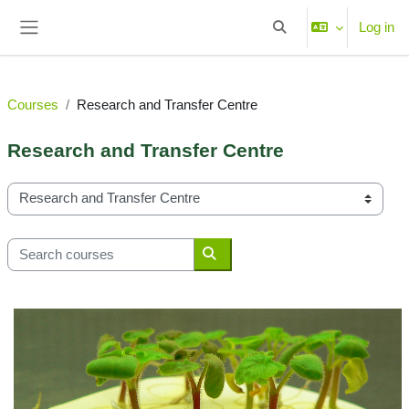
Skip to main content
Log in
Toggle search input
Side panel
Courses
Research and Transfer Centre
Research and Transfer Centre
Course categories
Search courses
Search courses