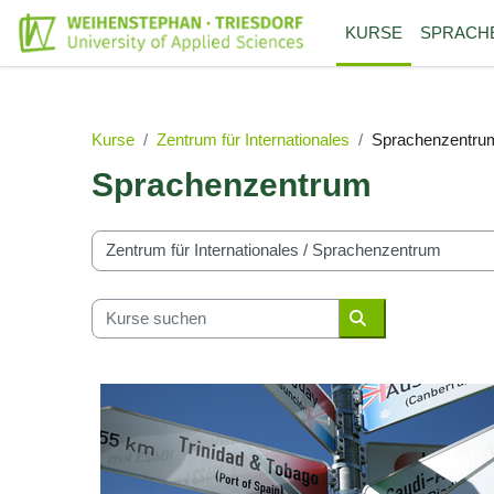
Zum Hauptinhalt
KURSE
SPRACH
Kurse
Zentrum für Internationales
Sprachenzentru
Sprachenzentrum
Kursbereiche
Kurse suchen
Kurse suchen