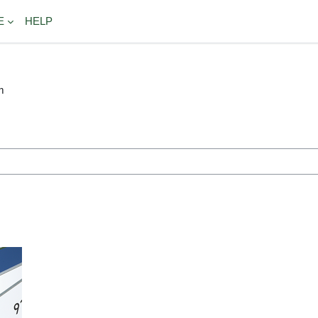
E
HELP
m