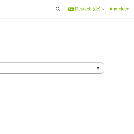
Deutsch ‎(de)‎
Anmelden
Sucheingabe umschalten