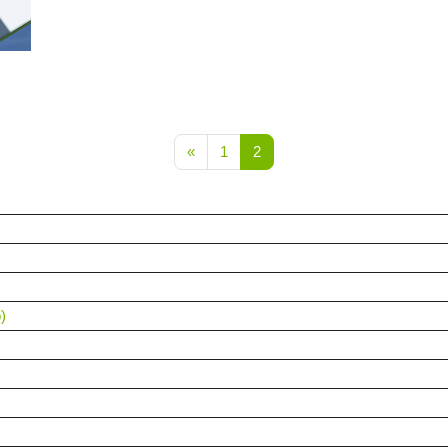
Vorherige Seite
Seite 1
Seite 2
«
1
2
)