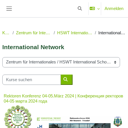
Zum Hauptinhalt
Anmelden
Sucheingabe umschalten
Website-Übersicht
Kurse
Zentrum für Internationales
HSWT International School
International Network
International Network
Kursbereiche
Kurse suchen
Kurse suchen
Rektoren Konferenz 04-05.März 2024 | Конференция ректоров
04-05 марта 2024 года