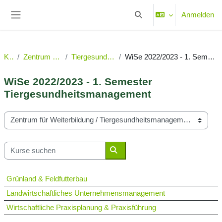
Zum Hauptinhalt
Anmelden
Sucheingabe umschalten
Website-Übersicht
Kurse
Zentrum für Weiterbildung
Tiergesundheitsmanagement
WiSe 2022/2023 - 1. Semester Tiergesundheitsmanagement
WiSe 2022/2023 - 1. Semester
Tiergesundheitsmanagement
Kursbereiche
Kurse suchen
Kurse suchen
Grünland & Feldfutterbau
Landwirtschaftliches Unternehmensmanagement
Wirtschaftliche Praxisplanung & Praxisführung