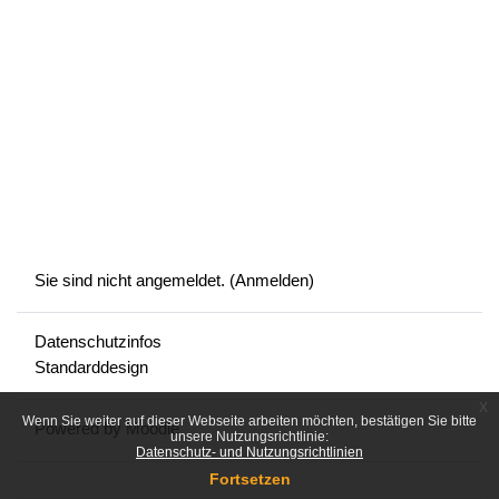
Sie sind nicht angemeldet. (
Anmelden
)
Datenschutzinfos
Standarddesign
x
Wenn Sie weiter auf dieser Webseite arbeiten möchten, bestätigen Sie bitte
Powered by
Moodle
unsere Nutzungsrichtlinie:
Datenschutz- und Nutzungsrichtlinien
Fortsetzen