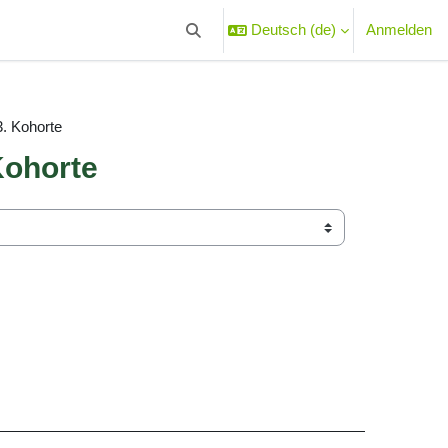
Deutsch ‎(de)‎
Anmelden
Sucheingabe umschalten
. Kohorte
Kohorte