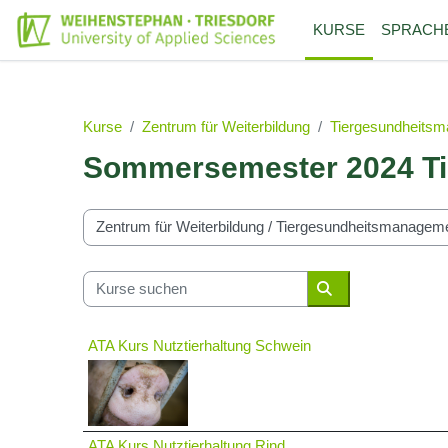
Zum Hauptinhalt
KURSE
SPRACH
Kurse
Zentrum für Weiterbildung
Tiergesundheits
Sommersemester 2024 Ti
Kursbereiche
Kurse suchen
Kurse suchen
ATA Kurs Nutztierhaltung Schwein
ATA Kurs Nutztierhaltung Rind