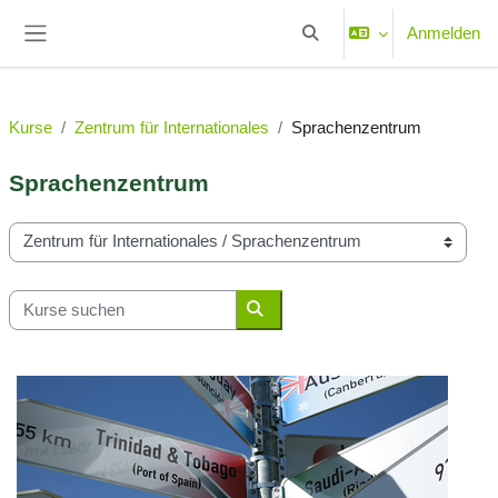
Zum Hauptinhalt
Anmelden
Sucheingabe umschalten
Website-Übersicht
Kurse
Zentrum für Internationales
Sprachenzentrum
Sprachenzentrum
Kursbereiche
Kurse suchen
Kurse suchen