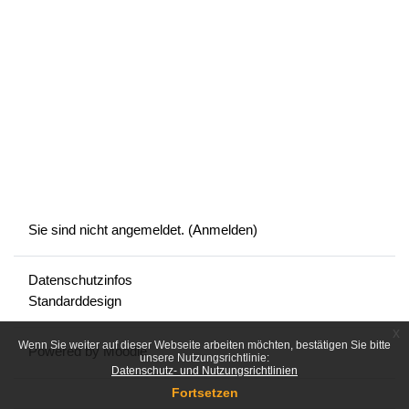
Sie sind nicht angemeldet. (
Anmelden
)
Datenschutzinfos
Standarddesign
x
Wenn Sie weiter auf dieser Webseite arbeiten möchten, bestätigen Sie bitte
Powered by
Moodle
unsere Nutzungsrichtlinie:
Datenschutz- und Nutzungsrichtlinien
Fortsetzen