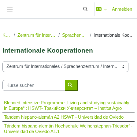
Zum Hauptinhalt
Anmelden
Sucheingabe umschalten
Website-Übersicht
Kurse
Zentrum für Internationales
Sprachenzentrum
Internationale Kooperationen
Internationale Kooperationen
Kursbereiche
Kurse suchen
Kurse suchen
Blended Intensive Programme „Living and studying sustainably
in Europe“ : HSWT- Тракийски Университет – Institut Agro
Tandem hispano-alemán A2 HSWT - Universidad de Oviedo
Tándem hispano-alemán Hochschule Weihenstephan-Triesdorf -
Universidad de Oviedo A1.1