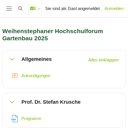
Zum Hauptinhalt
Sie sind als Gast angemeldet
Anmelden
Sucheingabe umschalten
Website-Übersicht
Weihenstephaner Hochschulforum
Gartenbau 2025
Abschnittsübersicht
Allgemeines
Alles einklappen
Einklappen
Forum
Ankündigungen
Prof. Dr. Stefan Krusche
Einklappen
Datei
Programm